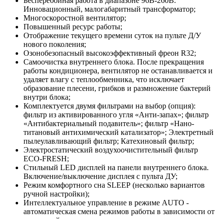
Бесперебойная работа в диапазоне 96В-260В.
Инновационный, малогабаритный трансформатор;
Многоскоростной вентилятор;
Повышенный ресурс работы;
Отображение текущего времени суток на пульте Д/У
нового поколения;
Озонобезопасный высокоэффективный фреон R32;
Самоочистка внутреннего блока. После прекращения
работы кондиционера, вентилятор не останавливается и
удаляет влагу с теплообменника, что исключает
образование плесени, грибков и размножение бактерий
внутри блока;
Комплектуется двумя фильтрами на выбор (опция):
фильтр из активированного угля «Анти-запах»; фильтр
«Антибактериальный подавитель»; фильтр «Нано-
титановый антихимический катализатор»; Электретный
пылеулавливающий фильтр; Катехиновый фильтр;
Электростатический воздухоочистительный фильтр
ЕСО-FRESH;
Стильный LED дисплей на панели внутреннего блока.
Включение/выключение дисплея с пульта ДУ;
Режим комфортного сна SLЕЕР (несколько вариантов
ручной настройки);
Интеллектуальное управление в режиме AUTO -
автоматическая смена режимов работы в зависимости от