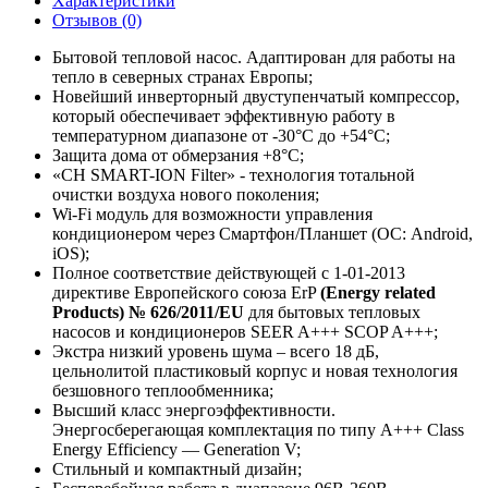
Характеристики
Отзывов (0)
Бытовой тепловой насос. Адаптирован для работы на
тепло в северных странах Европы;
Новейший инверторный двуступенчатый компрессор,
который обеспечивает эффективную работу в
температурном диапазоне от -30°С до +54°C;
Защита дома от обмерзания +8°C;
«CH SMART-ION Filter» - технология тотальной
очистки воздуха нового поколения;
Wi-Fi модуль для возможности управления
кондиционером через Смартфон/Планшет (ОС: Android,
iOS);
Полное соответствие действующей c 1-01-2013
директиве Европейского союза ErP
(Energy related
Products) № 626/2011/EU
для бытовых тепловых
насосов и кондиционеров SEER A+++ SCOP A+++;
Экстра низкий уровень шума – всего 18 дБ,
цельнолитой пластиковый корпус и новая технология
безшовного теплообменника;
Высший класс энергоэффективности.
Энергосберегающая комплектация по типу A+++ Class
Energy Efficiency — Generation V;
Стильный и компактный дизайн;