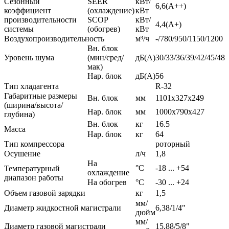
Сезонный
SEER
кВт/
6,6(А++)
коэффициент
(охлаждение)
кВт
производительности
SCOP
кВт/
4,4(А+)
системы
(обогрев)
кВт
Воздухопроизводительность
м³/ч
-/780/950/1150/1200
Вн. блок
Уровень шума
(мин/сред/
дБ(А)
30/33/36/39/42/45/48
мак)
Нар. блок
дБ(А)
56
Тип хладагента
R-32
Габаритные размеры
Вн. блок
мм
1101х327х249
(ширина/высота/
Нар. блок
мм
1000х790х427
глубина)
Вн. блок
кг
16.5
Масса
Нар. блок
кг
64
Тип компрессора
роторный
Осушение
л/ч
1,8
На
°C
-18 ... +54
Температурный
охлаждение
диапазон работы
На обогрев
°C
-30 ... +24
Объем газовой зарядки
кг
1,5
мм/
Диаметр жидкостной магистрали
6,38/1/4"
дюйм
мм/
Диаметр газовой магистрали
15,88/5/8"